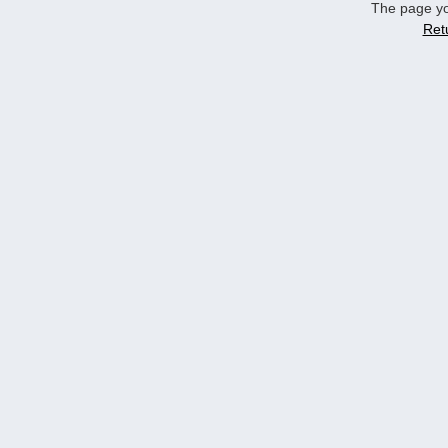
The page yo
Ret