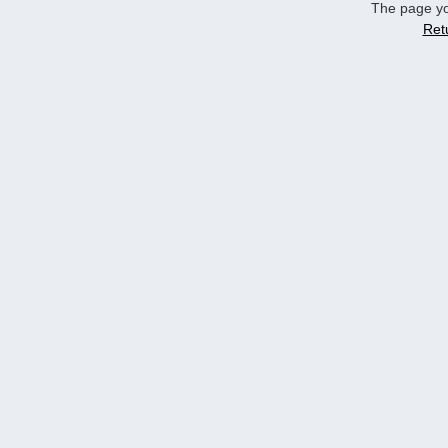
The page yo
Ret