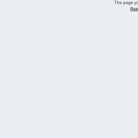
The page yo
Ret