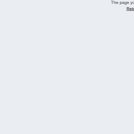
The page yo
Ret