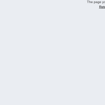
The page yo
Ret