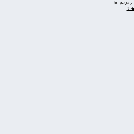
The page yo
Ret