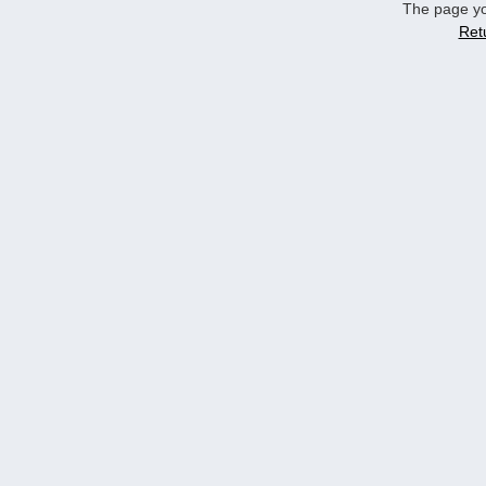
The page yo
Ret