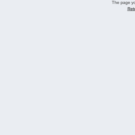
The page yo
Ret