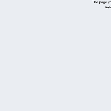
The page yo
Ret