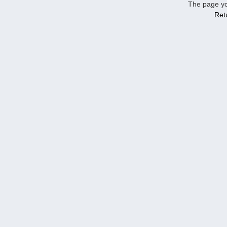
The page yo
Ret