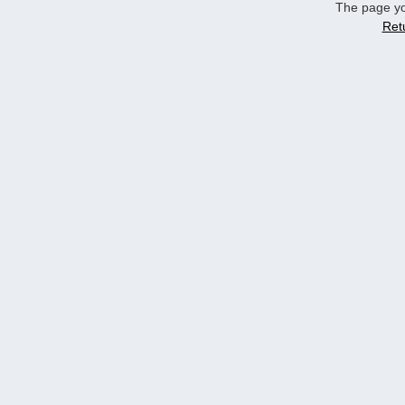
The page yo
Ret