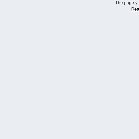
The page yo
Ret