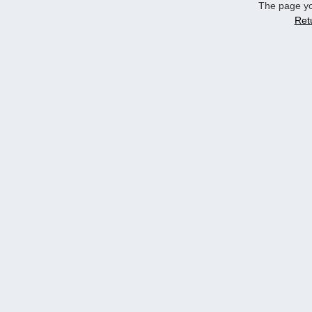
The page yo
Ret