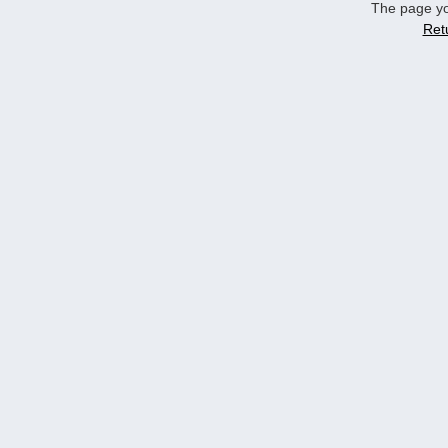
The page yo
Ret