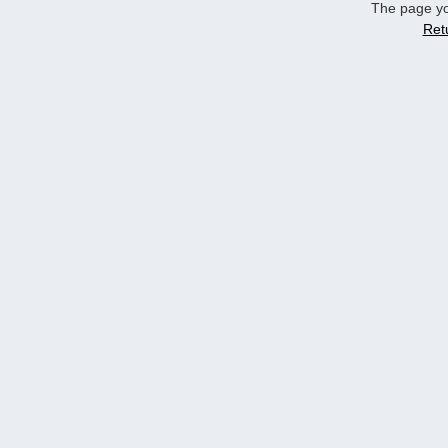
The page yo
Ret