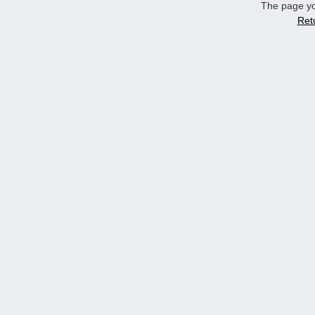
The page yo
Ret