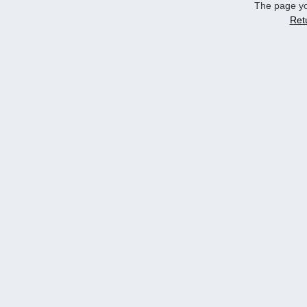
The page yo
Ret