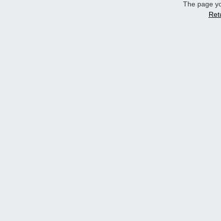
The page yo
Ret