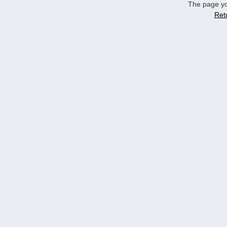
The page yo
Ret