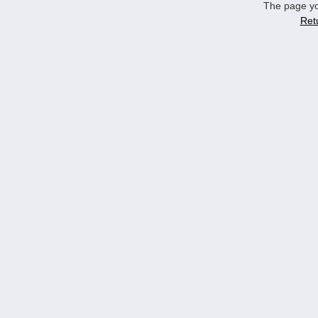
The page yo
Ret