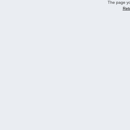
The page yo
Ret