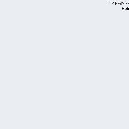
The page yo
Ret