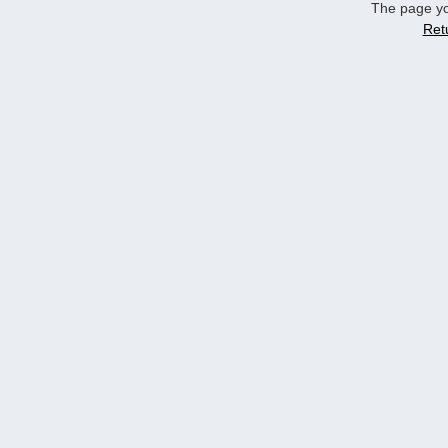
The page yo
Ret