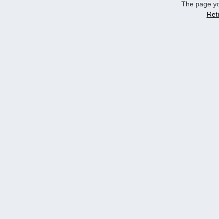
The page yo
Ret