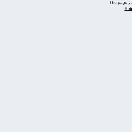
The page yo
Ret