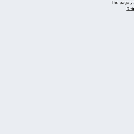
The page yo
Ret