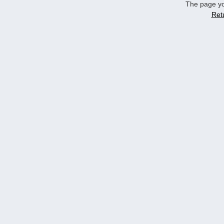
The page yo
Ret