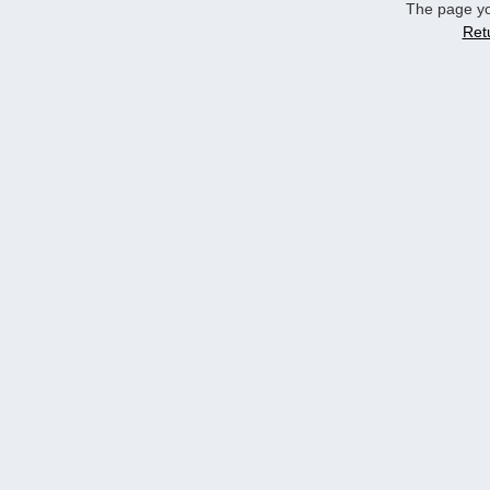
The page yo
Ret