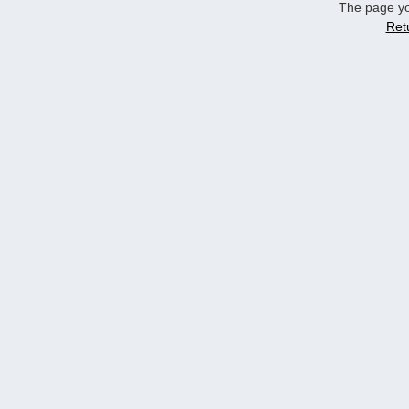
The page yo
Ret