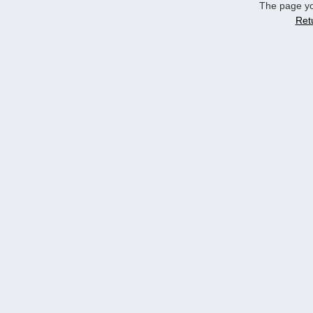
The page yo
Ret