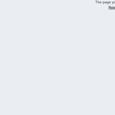
The page yo
Ret