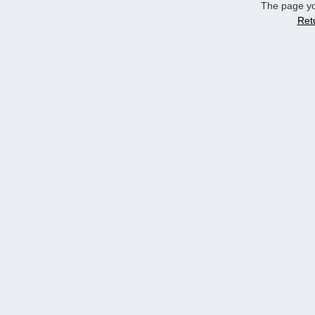
The page yo
Ret