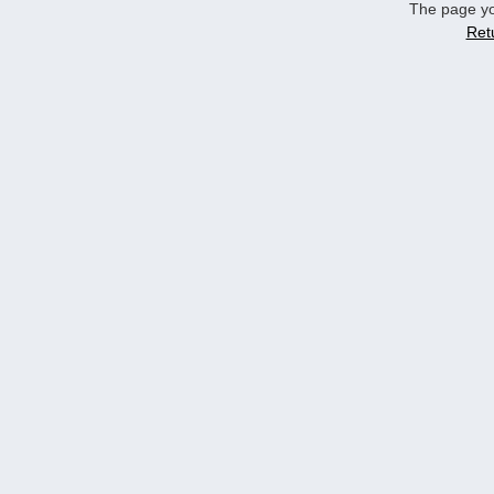
The page yo
Ret