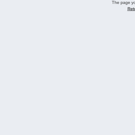
The page yo
Ret