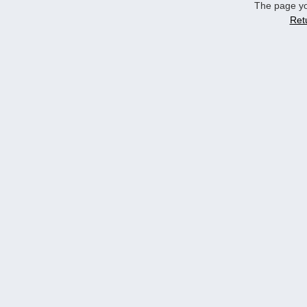
The page yo
Ret