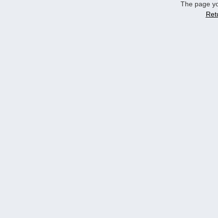
The page yo
Ret