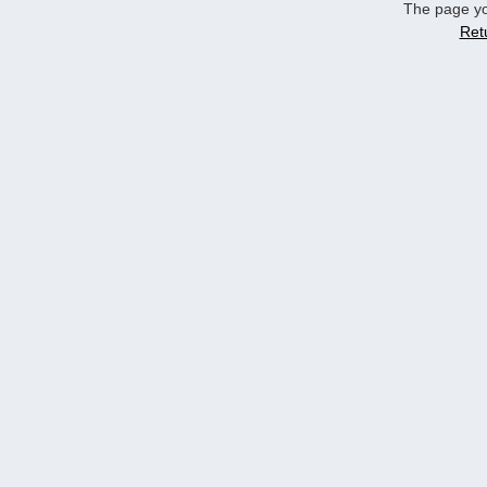
The page yo
Ret