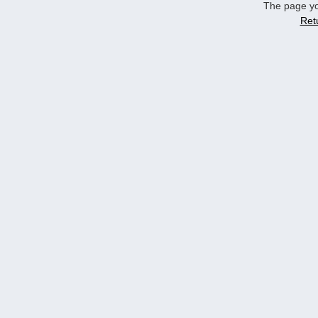
The page yo
Ret