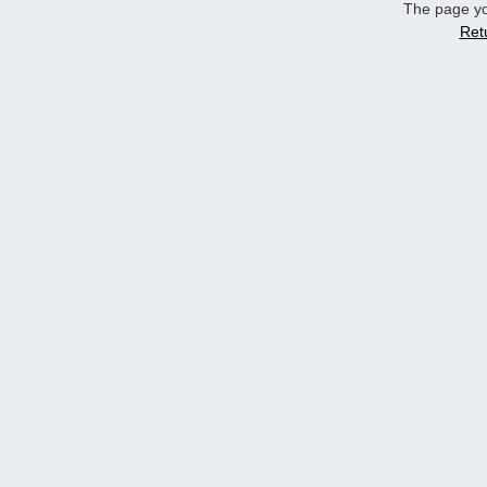
The page yo
Ret