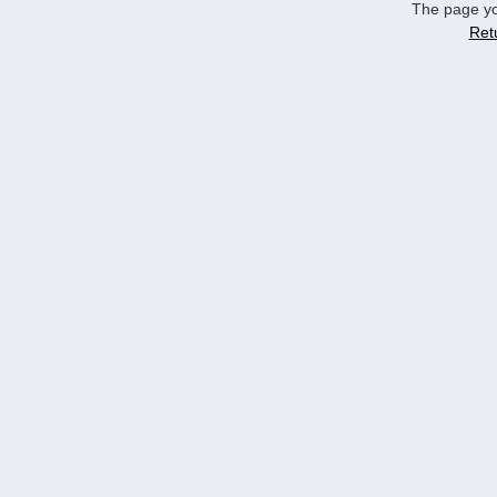
The page yo
Ret