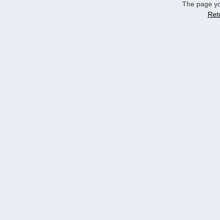
The page yo
Ret