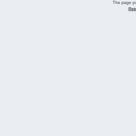
The page yo
Ret