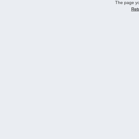
The page yo
Ret