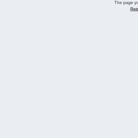
The page yo
Ret