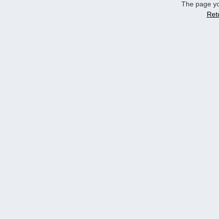
The page yo
Ret