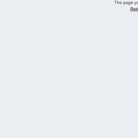
The page yo
Ret