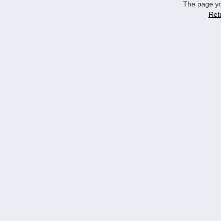
The page yo
Ret