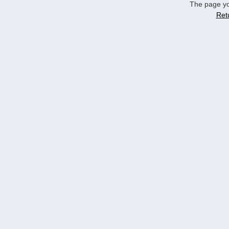
The page yo
Ret