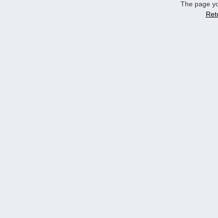
The page yo
Ret