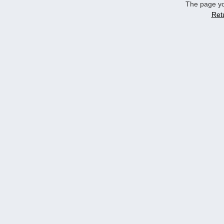
The page yo
Ret